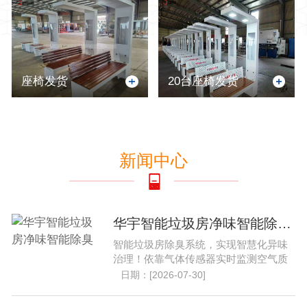
座椅发货
20台座椅发货
新闻中心
华宇智能垃圾房净味智能除臭..
智能垃圾房除臭系统，实现智慧化异味
治理！依靠气体传感器实时监测空气质
量，自动启停净化设备。......
日期：[2026-07-30]