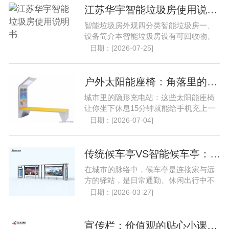
江苏华宇智能垃圾房使用说明书..
智能垃圾房外观四分类智能垃圾房一、
设备简介本智能垃圾房设有可回收物、
厨余垃圾、有害垃圾、其......
日期：[2026-07-25]
户外太阳能座椅：角落里的隐形充电站..
城市里的隐形充电站：这些太阳能座椅
让你坐下休息15分钟就能给手机充上一
半的电，阴雨天也能用，......
日期：[2026-07-04]
传统候车亭VS智能候车亭：谁更懂你的出行需求？..
在城市的脉络中，候车亭是连接家与远
方的驿站，是日常通勤、休闲出行中不
可或缺的节点。从遮风挡......
日期：[2026-03-27]
宣传栏：价值观的贴心小课堂..