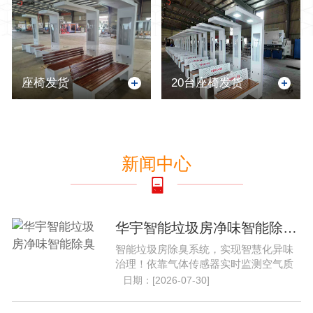
座椅发货
20台座椅发货
新闻中心
华宇智能垃圾房净味智能除臭..
智能垃圾房除臭系统，实现智慧化异味
治理！依靠气体传感器实时监测空气质
量，自动启停净化设备。......
日期：[2026-07-30]