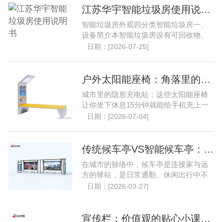
江苏华宇智能垃圾房使用说明书..
智能垃圾房外观四分类智能垃圾房一、
设备简介本智能垃圾房设有可回收物、
厨余垃圾、有害垃圾、其......
日期：[2026-07-25]
户外太阳能座椅：角落里的隐形充电站..
城市里的隐形充电站：这些太阳能座椅
让你坐下休息15分钟就能给手机充上一
半的电，阴雨天也能用，......
日期：[2026-07-04]
传统候车亭VS智能候车亭：谁更懂你的出行需求？..
在城市的脉络中，候车亭是连接家与远
方的驿站，是日常通勤、休闲出行中不
可或缺的节点。从遮风挡......
日期：[2026-03-27]
宣传栏：价值观的贴心小课堂..