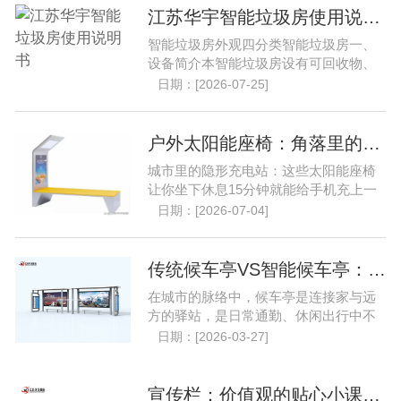
江苏华宇智能垃圾房使用说明书..
智能垃圾房外观四分类智能垃圾房一、
设备简介本智能垃圾房设有可回收物、
厨余垃圾、有害垃圾、其......
日期：[2026-07-25]
户外太阳能座椅：角落里的隐形充电站..
城市里的隐形充电站：这些太阳能座椅
让你坐下休息15分钟就能给手机充上一
半的电，阴雨天也能用，......
日期：[2026-07-04]
传统候车亭VS智能候车亭：谁更懂你的出行需求？..
在城市的脉络中，候车亭是连接家与远
方的驿站，是日常通勤、休闲出行中不
可或缺的节点。从遮风挡......
日期：[2026-03-27]
宣传栏：价值观的贴心小课堂..