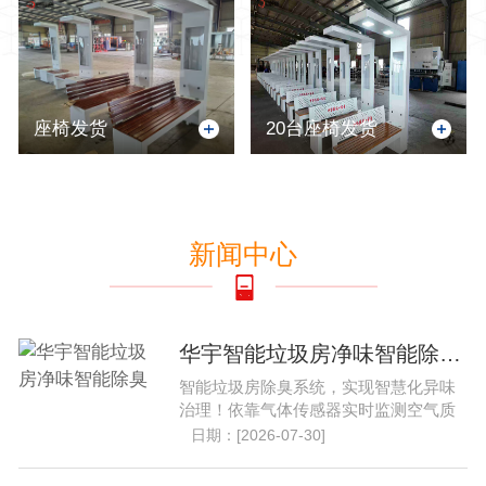
座椅发货
20台座椅发货
新闻中心
华宇智能垃圾房净味智能除臭..
智能垃圾房除臭系统，实现智慧化异味
治理！依靠气体传感器实时监测空气质
量，自动启停净化设备。......
日期：[2026-07-30]